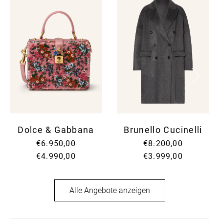
SCH
RÖCK
SOCK
POLO
SCHM
STRA
SONN
SAKK
SONN
STRI
UHR
STRI
SUIT
SWEA
SWEA
T-SH
VINT
Dolce & Gabbana
Brunello Cucinelli
€6.950,00
€8.200,00
€4.990,00
€3.999,00
Alle Angebote anzeigen