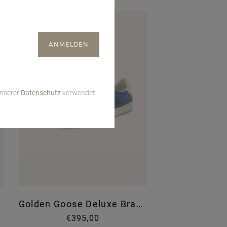
unserer
Datenschutz
verwendet .
Golden Goose Deluxe Brand
€395,00