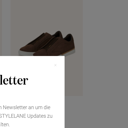
letter
FENDI
n Newsletter an um die
€890,00
 STYLELANE Updates zu
lten.