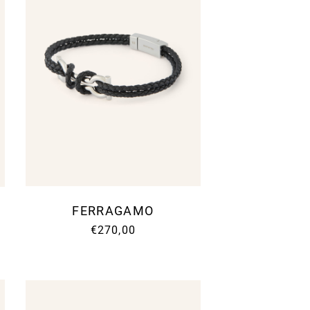
FERRAGAMO
€270,00