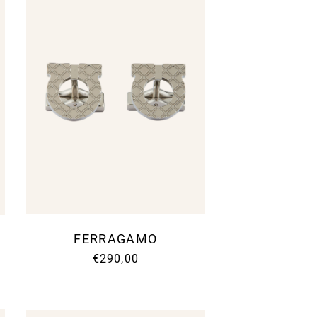
FERRAGAMO
€290,00