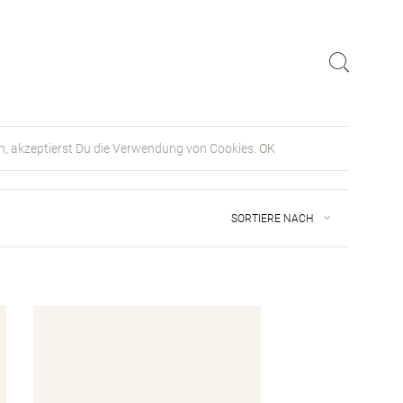
en, akzeptierst Du die Verwendung von Cookies.
OK
SORTIERE NACH