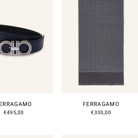
ERRAGAMO
FERRAGAMO
€495,00
€330,00