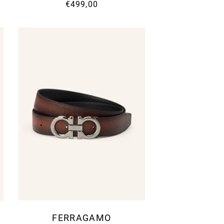
€499,00
FERRAGAMO