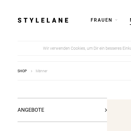
FRAUEN
Wir verwenden Cookies, um Dir ein besseres Eink
SHOP
Männer
ANGEBOTE