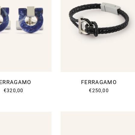
ERRAGAMO
FERRAGAMO
€320,00
€250,00