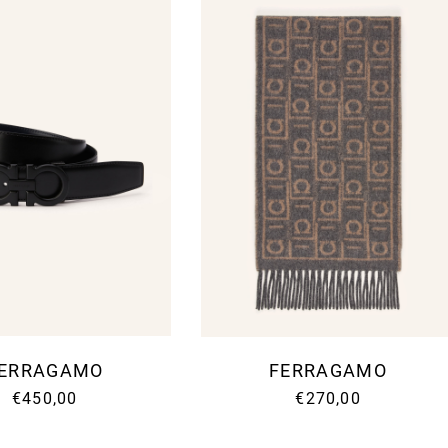
ERRAGAMO
FERRAGAMO
€450,00
€270,00