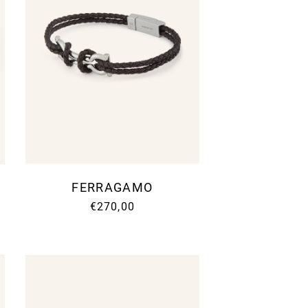
FERRAGAMO
€270,00