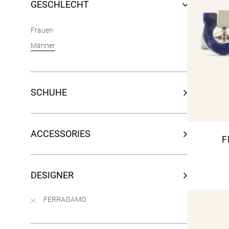
GESCHLECHT
Frauen
Männer
SCHUHE
ACCESSORIES
F
DESIGNER
FERRAGAMO