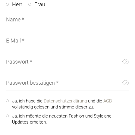
Herr
Frau
SCH
RÖCK
SOCK
POLO
SCHM
STRA
SONN
SAKK
Name
*
SONN
STRI
UHR
STRI
SUIT
SWEA
E-Mail
*
SWEA
T-SH
Passwort
*
VINT
Passwort bestätigen
*
Ja, ich habe die
Datenschutzerklärung
und die
AGB
vollständig gelesen und stimme dieser zu.
Ja, ich möchte die neuesten Fashion und Stylelane
Updates erhalten.